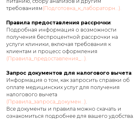
питанию, сбору анализов и другим
pm@personamedufa.ru
требованиям​
(Подготовка_к_лабораторн…).
График работы:
Правила предоставления рассрочки
:
ПН-ПТ 09:00-18:00
Подробная информация о возможности
СБ 10:00-18:00
получения беспроцентной рассрочки на
ВС выходной
услуги клиники, включая требования к
клиентам и процесс оформления
(Правила_предоставления_…).
Запрос документов для налогового вычета
:
Информация о том, как запросить справки об
оплате медицинских услуг для получения
налогового вычета​
(Правила_запроса_докумен…)
.
Все документы и правила можно скачать и
ознакомиться подробнее для вашего удобства.