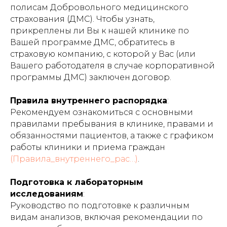
полисам Добровольного медицинского
страхования (ДМС). Чтобы узнать,
прикреплены ли Вы к нашей клинике по
Вашей программе ДМС, обратитесь в
страховую компанию, с которой у Вас (или
Вашего работодателя в случае корпоративной
программы ДМС) заключен договор.
Правила внутреннего распорядка
:
Рекомендуем ознакомиться с основными
правилами пребывания в клинике, правами и
обязанностями пациентов, а также с графиком
КОНТАКТЫ
работы клиники и приема граждан​
(Правила_внутреннего_рас…)
.
Уфа, Пушкина, 45/1
Подготовка к лабораторным
исследованиям
:
Руководство по подготовке к различным
+7 (347) 24 66 100
видам анализов, включая рекомендации по