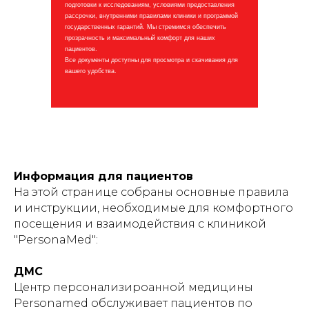
подготовки к исследованиям, условиями предоставления
рассрочки, внутренними правилами клиники и программой
государственных гарантий. Мы стремимся обеспечить
прозрачность и максимальный комфорт для наших
пациентов.
Все документы доступны для просмотра и скачивания для
вашего удобства.
Информация для пациентов
На этой странице собраны основные правила
и инструкции, необходимые для комфортного
посещения и взаимодействия с клиникой
"PersonaMed":
ДМС
Центр персонализироанной медицины
Personamed обслуживает пациентов по