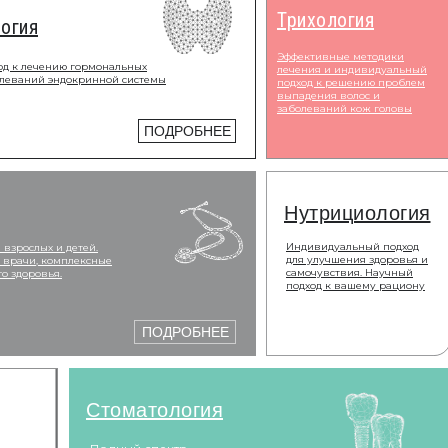
Трихология
огия
Эффективные методики
од к лечению гормональных
лечения и индивидуальный
олеваний эндокринной системы
подход к решению проблем
выпадения волос и
заболеваний кож головы
ПОДРОБНЕЕ
Нутрициология
Индивидуальный подход
 взрослых и детей.
для улучшения здоровья и
 врачи, комплексные
самочувствия. Научный
о здоровья.
подход к вашему рациону
ПОДРОБНЕЕ
Стоматология