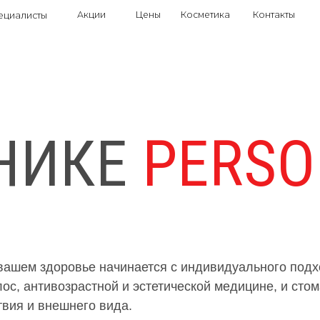
Уфа, Пушкина,
Акции
Цены
Косметика
Контакты
ты
Специалисты
Акции
Цены
НИКЕ
PERS
о вашем здоровье начинается с индивидуального под
с, антивозрастной и эстетической медицине, и сто
твия и внешнего вида.