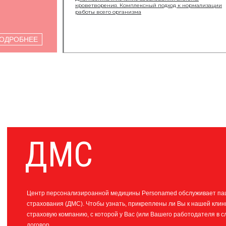
кроветворения. Комплексный подход к нормализации
работы всего организма
ОДРОБНЕЕ
ДМС
Центр персонализироанной медицины Personamed обслуживает пац
страхования (ДМС). Чтобы узнать, прикреплены ли Вы к нашей кли
страховую компанию, с которой у Вас (или Вашего работодателя в
договор.