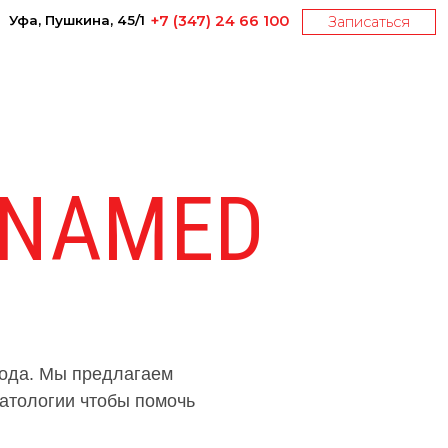
 45/1
+7 (347) 24 66 100
Записаться
К
ос
м
ети
Контакты
ONAMED
хода. Мы предлагаем
матологии чтобы помочь