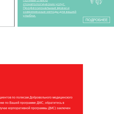
Полный спектр
стоматологических услуг.
Профессиональные врачи и
современные методы для вашей
улыбки.
ПОДРОБНЕЕ
иентов по полисам Добровольного медицинского
нике по Вашей программе ДМС, обратитесь в
 случае корпоративной программы ДМС) заключен