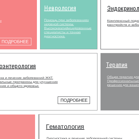
Неврология
Эндокринол
Помощь при заболеваниях
и
Комплексный подх
нервной системы.
расстройств и заб
Высококвалифицированные
специалисты и точная
диагностика.
ПОДРОБНЕЕ
Терапия
оэнтерология
Общая терапия для
ка и лечение заболеваний ЖКТ.
Профессиональные
альные программы для улучшения
решения для вашег
ия и общего здоровья.
ПОДРОБНЕЕ
Гематология
Диагностика и лечение заболеваний системы