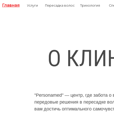
Главная
Услуги
Пересадка волос
Трихология
Специалис
Главная
Пересадка волос
О КЛИ
"Personamed" — центр, где забота 
передовые решения в пересадке воло
вам достичь оптимального самочувс