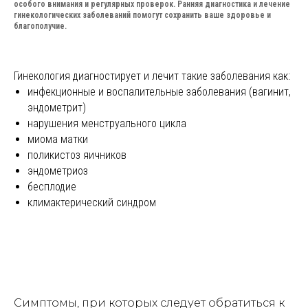
Personamed
особого внимания и регулярных проверок. Ранняя диагностика и лечение
гинекологических заболеваний помогут сохранить ваше здоровье и
благополучие.
Записаться
на прием
Гинекология диагностирует и лечит такие заболевания как:
инфекционные и воспалительные заболевания (вагинит,
эндометрит)
нарушения менструального цикла
миома матки
Мы заботимся о Вашем здоровье
поликистоз яичников
и красоте!
эндометриоз
бесплодие
Записаться на прием ●
климактерический синдром
Симптомы, при которых следует обратиться к