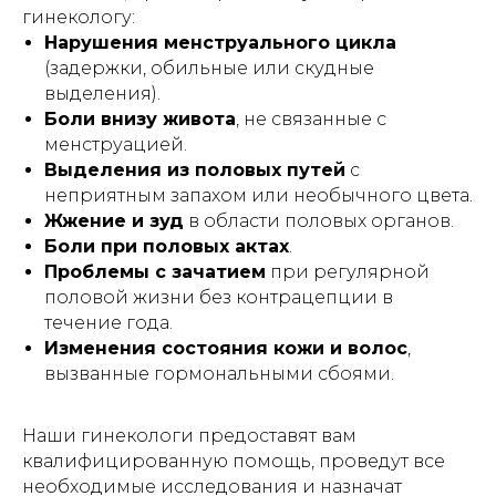
КОНТАКТЫ
гинекологу:
Нарушения менструального цикла
Уфа, Пушкина, 45/1
(задержки, обильные или скудные
выделения).
Боли внизу живота
, не связанные с
+7 (347) 24 66 100
менструацией.
Выделения из половых путей
с
pm@personamedufa.ru
неприятным запахом или необычного цвета.
Жжение и зуд
в области половых органов.
График работы:
Боли при половых актах
.
ПН-ПТ 09:00-18:00
Проблемы с зачатием
при регулярной
СБ 10:00-18:00
половой жизни без контрацепции в
ВС выходной
течение года.
Изменения состояния кожи и волос
,
вызванные гормональными сбоями.
Наши гинекологи предоставят вам
квалифицированную помощь, проведут все
необходимые исследования и назначат